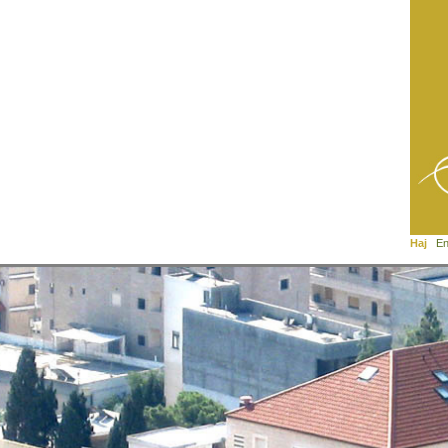
Haj
En